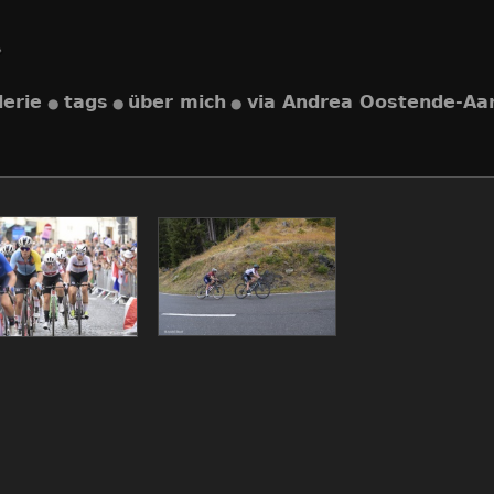
lerie
tags
über mich
via Andrea Oostende-Aa
●
●
●