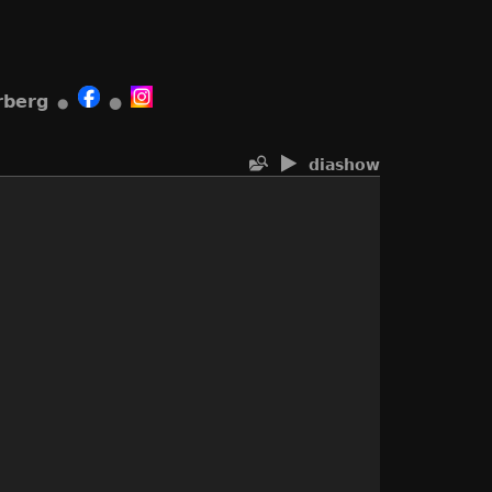
rberg
●
●
diashow