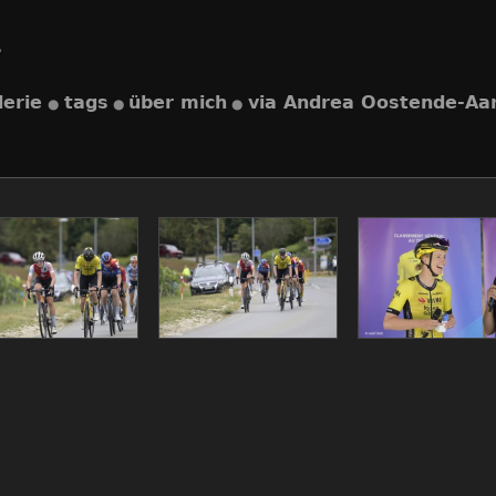
lerie
tags
über mich
via Andrea Oostende-Aa
●
●
●