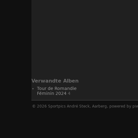
Verwandte Alben
Tour de Romandie
Féminin 2024
4
© 2026
Sportpics André Steck, Aarberg
, powered by
pi