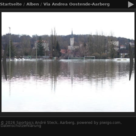
Startseite
/
Alben
/
Via Andrea Oostende-Aarberg
© 2026
Sportpics André Steck, Aarberg
, powered by
piwigo.com
,
Datenschutzerklärung