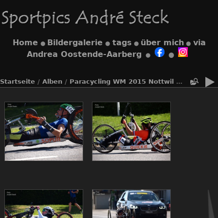
Home
Bildergalerie
tags
über mich
via
●
●
●
●
Andrea Oostende-Aarberg
●
●
Startseite
/
Alben
/
Paracycling WM 2015 Nottwil Zeitfahren